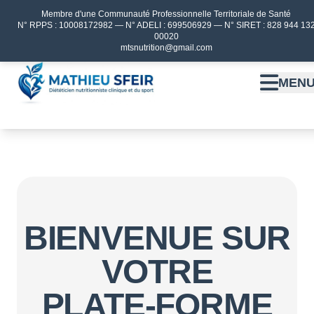
Membre d'une Communauté Professionnelle Territoriale de Santé
N° RPPS : 10008172982 — N° ADELI : 699506929 — N° SIRET : 828 944 13
00020
mtsnutrition@gmail.com
MEN
BIENVENUE SUR
VOTRE
PLATE-FORME